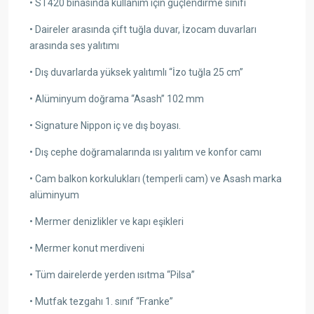
• ST420 binasında kullanım için güçlendirme sınıfı
• Daireler arasında çift tuğla duvar, İzocam duvarları
arasında ses yalıtımı
• Dış duvarlarda yüksek yalıtımlı “İzo tuğla 25 cm”
• Alüminyum doğrama “Asash” 102 mm
• Signature Nippon iç ve dış boyası.
• Dış cephe doğramalarında ısı yalıtım ve konfor camı
• Cam balkon korkulukları (temperli cam) ve Asash marka
alüminyum
• Mermer denizlikler ve kapı eşikleri
• Mermer konut merdiveni
• Tüm dairelerde yerden ısıtma “Pilsa”
• Mutfak tezgahı 1. sınıf “Franke”