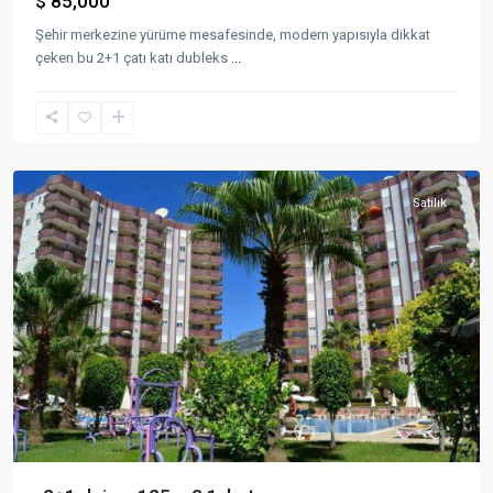
$ 85,000
Şehir merkezine yürüme mesafesinde, modern yapısıyla dikkat
çeken bu 2+1 çatı katı dubleks
...
Satılık