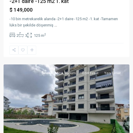
-2+1 daire -125 m2 1. kat
$ 149,000
-10 bin metrekarelik alanda -2+1 daire -125 m2 -1. kat -Tamamen
lüks bir şekilde döşenmiş
...
2
2
3
125 m
Gazi
Mah.
,
Gazipaşa
Satılık
Açık Sunum
Özel Fırsat
Yeni Fırsat