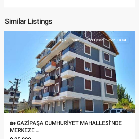
Cumhuriyet
Mah.
,
Similar Listings
Gazipaşa
Satılık
Açık Sunum
Özel Fırsat
Yeni Fırsat
🏡 GAZİPAŞA CUMHURİYET MAHALLESİ’NDE
MERKEZE ...