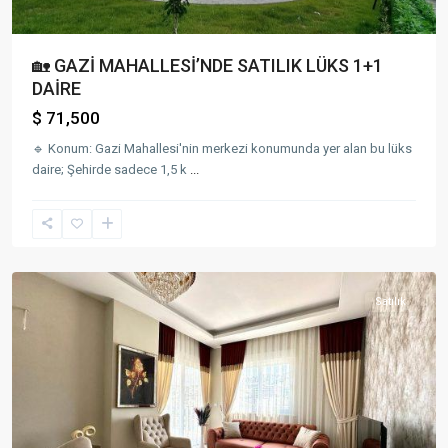
🏡 GAZİ MAHALLESİ’NDE SATILIK LÜKS 1+1
DAİRE
$ 71,500
🔹 Konum: Gazi Mahallesi'nin merkezi konumunda yer alan bu lüks
daire; Şehirde sadece 1,5 k
...
Satılık