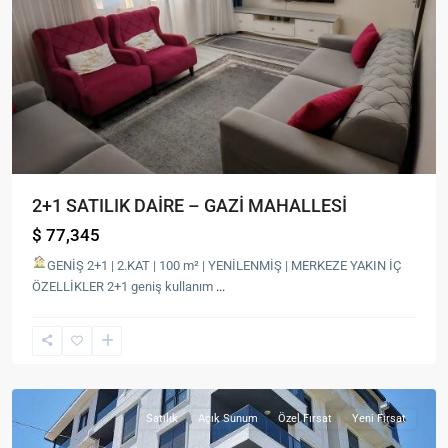
2+1 SATILIK DAİRE – GAZİ MAHALLESİ
$ 77,345
GENİŞ 2+1 | 2.KAT | 100 m² | YENİLENMİŞ | MERKEZE YAKIN
İÇ
ÖZELLİKLER 2+1 geniş kullanım
...
Pazarcı
Mah.
,
Gazipaşa
Satılık
Açık Sunum
Özel Fırsat
Yeni Fırsat