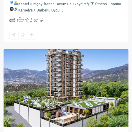
Kestel Dimçayı kenarı
Havuz + su kaydırağı 🏋 fitness + sauna
Kamelya + Barbekü
Uydu
...
2
1
1
57 m