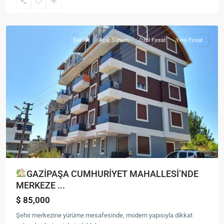
Mah.
,
Gazipaşa
Satılık
Açık Sunum
Özel Fırsat
Yeni Fırsat
GAZİPAŞA CUMHURİYET MAHALLESİ’NDE
MERKEZE ...
$ 85,000
Şehir merkezine yürüme mesafesinde, modern yapısıyla dikkat