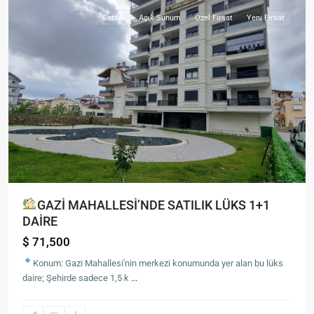
Satılık
Açık Sunum
Özel Fırsat
Yeni Fırsat
GAZİ MAHALLESİ’NDE SATILIK LÜKS 1+1
DAİRE
$ 71,500
Konum: Gazi Mahallesi'nin merkezi konumunda yer alan bu lüks
daire; Şehirde sadece 1,5 k
...
Cumhuriyet