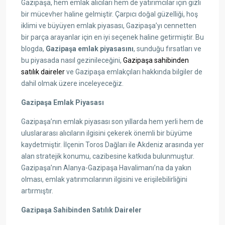
Gazipaşa, hem emlak alıcıları hem de yatırımcılar için gizli
bir mücevher haline gelmiştir. Çarpıcı doğal güzelliği, hoş
iklimi ve büyüyen emlak piyasası, Gazipaşa’yı cennetten
bir parça arayanlar için en iyi seçenek haline getirmiştir. Bu
blogda,
Gazipaşa emlak piyasasını
, sunduğu fırsatları ve
bu piyasada nasıl gezinileceğini,
Gazipaşa sahibinden
satılık daireler
ve Gazipaşa emlakçıları hakkında bilgiler de
dahil olmak üzere inceleyeceğiz.
Gazipaşa Emlak Piyasası
Gazipaşa’nın emlak piyasası son yıllarda hem yerli hem de
uluslararası alıcıların ilgisini çekerek önemli bir büyüme
kaydetmiştir. İlçenin Toros Dağları ile Akdeniz arasında yer
alan stratejik konumu, cazibesine katkıda bulunmuştur.
Gazipaşa’nın Alanya-Gazipaşa Havalimanı’na da yakın
olması, emlak yatırımcılarının ilgisini ve erişilebilirliğini
artırmıştır.
Gazipaşa Sahibinden Satılık Daireler