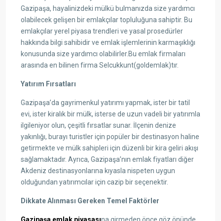
Gazipaşa, hayalinizdeki mülkü bulmanızda size yardımcı
olabilecek gelişen bir emlakçılar topluluğuna sahiptir. Bu
emlakçılar yerel piyasa trendleri ve yasal prosedürler
hakkında bilgi sahibidir ve emlak işlemlerinin karmaşıklığı
konusunda size yardımcı olabilirler.Bu emlak firmaları
arasında en bilinen firma Selcukkunt(goldemlak)tır.
Yatırım Fırsatları
Gazipaşa’da gayrimenkul yatırımı yapmak, ister bir tatil
evi, ister kiralık bir mülk, isterse de uzun vadeli bir yatırımla
ilgileniyor olun, çeşitli fırsatlar sunar. İlçenin denize
yakınlığı, burayı turistler için popüler bir destinasyon haline
getirmekte ve mülk sahipleri için düzenli bir kira geliri akışı
sağlamaktadır. Ayrıca, Gazipaşa’nın emlak fiyatları diğer
Akdeniz destinasyonlarına kıyasla nispeten uygun
olduğundan yatırımcılar için cazip bir seçenektir.
Dikkate Alınması Gereken Temel Faktörler
Gazipaşa emlak piyasası
na girmeden önce göz önünde